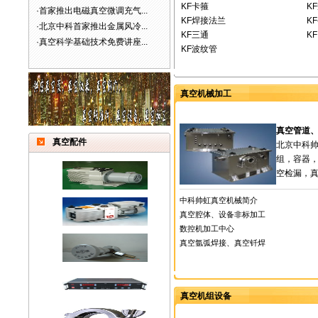
KF卡箍
K
·
首家推出电磁真空微调充气...
KF焊接法兰
K
·
北京中科首家推出金属风冷...
KF三通
K
·
真空科学基础技术免费讲座...
KF波纹管
真空机械加工
真空管道
真空配件
北京中科
组，容器
空检漏，真
中科帅虹真空机械简介
真空腔体、设备非标加工
数控机加工中心
真空氩弧焊接、真空钎焊
真空机组设备