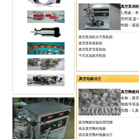
真空泵涡
1.用途：
空环境,是
性能：该设
真空泵涡轮分子泵机组
真空泵容器机组
真空泵罗茨泵机组
干式无油真空机组
真空电极法兰
真空陶瓷
名称：真
电线号等
范围：1.
真空陶瓷封接应用范围
高压真空陶封电极
高压真空陶封电极法兰