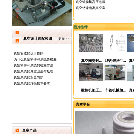
真空镀膜机高压电极
真空绝缘电离真空室
图片推荐
真空设计选配检漏
更多>>
真空管道的设计原则
为什么真空零件和系统要检漏
真空陶瓷封...
LF内焊法兰...
真空
真空零件和系统的检漏方法
真空系统的真空卫生与处理
真空系统的安全防护
真空系统的焊接技术要求
数控机加工...
车铣机械加...
真空
真空平台
真空产品