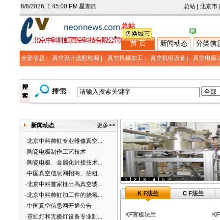
8/6/2026, 1:45:01 PM 星期四
总站
|
北京市
总站
首 页
新闻动态
分类信
全部信息 |
真空设计选配检漏
|
真空机械加工
|
真空机组设备
|
真空电极
新闻动态
更多>>
·
北京中科帅虹专业维修真空...
·
陶瓷电极制作工艺技术
·
陶瓷电极、金属化封接技术...
·
中国真空信息网招商、招租...
1
2
3
4
5
·
北京中科首家推出高真空玻...
K F法兰
C F法兰
·
北京中科帅虹加工件的烧氢...
·
中国真空信息网开通公告
KF盲板法兰
K
·
霓虹灯和无极灯设备专业制...