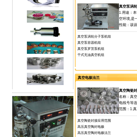
真空泵涡
1.用途：
空环境,是
性能：该设
真空泵涡轮分子泵机组
真空泵容器机组
真空泵罗茨泵机组
干式无油真空机组
真空电极法兰
真空陶瓷
名称：真
电线号等
范围：1.
真空陶瓷封接应用范围
高压真空陶封电极
高压真空陶封电极法兰