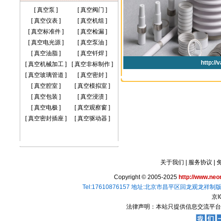
[
真空泵
]
[
真空阀门
]
[
真空仪表
]
[
真空机组
]
[
真空标准件
]
[
真空检漏
]
[
真空电光源
]
[
真空泵油
]
[
真空油脂
]
[
真空钎焊
]
[
真空机械加工
]
[
真空非标制作
]
[
真空玻璃管道
]
[
真空密封
]
[
真空腔室
]
[
真空模拟室
]
[
真空包装
]
[
真空浸渍
]
[
真空电极
]
[
真空观察窗
]
[
真空密封插座
]
[
真空驱动器
]
关于我们
|
服务协议
|
Copyright © 2005-2025
http://www.ne
Tel:17610876157 地址:北京市昌平区回龙观龙祥制版集
京I
法律声明：本站只提供信息交流平台