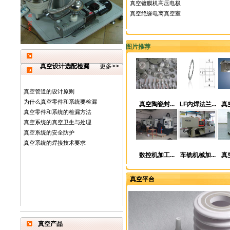
真空镀膜机高压电极
真空绝缘电离真空室
图片推荐
真空设计选配检漏
更多>>
真空管道的设计原则
为什么真空零件和系统要检漏
真空陶瓷封...
LF内焊法兰...
真空
真空零件和系统的检漏方法
真空系统的真空卫生与处理
真空系统的安全防护
真空系统的焊接技术要求
数控机加工...
车铣机械加...
真空
真空平台
真空产品