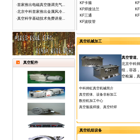
KF卡箍
K
·
首家推出电磁真空微调充气...
KF焊接法兰
K
·
北京中科首家推出金属风冷...
KF三通
K
·
真空科学基础技术免费讲座...
KF波纹管
真空机械加工
真空管道
真空配件
北京中科
组，容器
空检漏，真
中科帅虹真空机械简介
真空腔体、设备非标加工
数控机加工中心
真空氩弧焊接、真空钎焊
真空机组设备