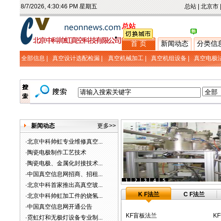
8/7/2026, 4:30:46 PM 星期五
总站
|
北京市
总站
首 页
新闻动态
分类信
全部信息 |
真空设计选配检漏
|
真空机械加工
|
真空机组设备
|
真空电极
新闻动态
更多>>
·
北京中科帅虹专业维修真空...
·
陶瓷电极制作工艺技术
·
陶瓷电极、金属化封接技术...
·
中国真空信息网招商、招租...
1
2
3
4
5
·
北京中科首家推出高真空玻...
K F法兰
C F法兰
·
北京中科帅虹加工件的烧氢...
·
中国真空信息网开通公告
KF盲板法兰
K
·
霓虹灯和无极灯设备专业制...