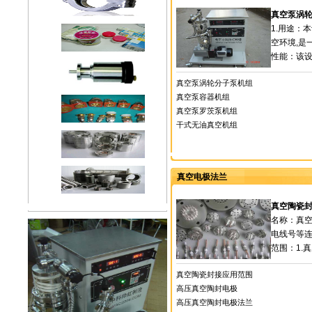
真空泵涡
1.用途：
空环境,是
性能：该设
真空泵涡轮分子泵机组
真空泵容器机组
真空泵罗茨泵机组
干式无油真空机组
真空电极法兰
真空陶瓷
名称：真
电线号等
范围：1.
真空陶瓷封接应用范围
高压真空陶封电极
高压真空陶封电极法兰