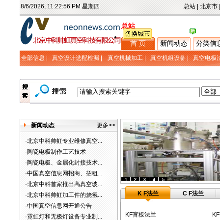
8/6/2026, 11:22:57 PM 星期四
总站
|
北京市
总站
首 页
新闻动态
分类信
全部信息 |
真空设计选配检漏
|
真空机械加工
|
真空机组设备
|
真空电极
新闻动态
更多>>
·
北京中科帅虹专业维修真空...
·
陶瓷电极制作工艺技术
·
陶瓷电极、金属化封接技术...
·
中国真空信息网招商、招租...
1
2
3
4
5
·
北京中科首家推出高真空玻...
K F法兰
C F法兰
·
北京中科帅虹加工件的烧氢...
·
中国真空信息网开通公告
KF盲板法兰
K
·
霓虹灯和无极灯设备专业制...