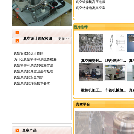
真空镀膜机高压电极
真空绝缘电离真空室
图片推荐
真空设计选配检漏
更多>>
真空管道的设计原则
为什么真空零件和系统要检漏
真空陶瓷封...
LF内焊法兰...
真空
真空零件和系统的检漏方法
真空系统的真空卫生与处理
真空系统的安全防护
真空系统的焊接技术要求
数控机加工...
车铣机械加...
真空
真空平台
真空产品