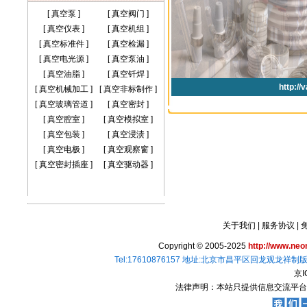
[
真空泵
]
[
真空阀门
]
[
真空仪表
]
[
真空机组
]
[
真空标准件
]
[
真空检漏
]
[
真空电光源
]
[
真空泵油
]
[
真空油脂
]
[
真空钎焊
]
[
真空机械加工
]
[
真空非标制作
]
[
真空玻璃管道
]
[
真空密封
]
[
真空腔室
]
[
真空模拟室
]
[
真空包装
]
[
真空浸渍
]
[
真空电极
]
[
真空观察窗
]
[
真空密封插座
]
[
真空驱动器
]
关于我们
|
服务协议
|
Copyright © 2005-2025
http://www.ne
Tel:17610876157 地址:北京市昌平区回龙观龙祥制版集
京I
法律声明：本站只提供信息交流平台