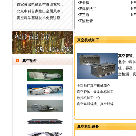
KF卡箍
K
·
首家推出电磁真空微调充气...
KF焊接法兰
K
·
北京中科首家推出金属风冷...
KF三通
K
·
真空科学基础技术免费讲座...
KF波纹管
真空机械加工
真空管道
真空配件
北京中科
组，容器
空检漏，真
中科帅虹真空机械简介
真空腔体、设备非标加工
数控机加工中心
真空氩弧焊接、真空钎焊
真空机组设备