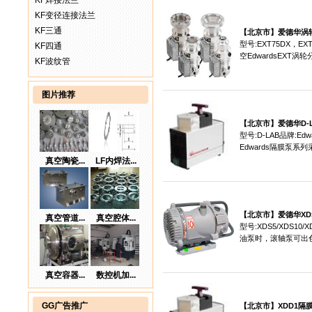
KF焊接法兰
KF变径连接法兰
KF三通
【北京市】
爱德华涡
型号:EXT75DX，E
KF四通
空EdwardsEXT涡轮分
KF波纹管
图片推荐
【北京市】
爱德华D-
型号:D-LAB品牌:
Edwards隔膜泵系列采
真空陶瓷...
LF内焊法...
【北京市】
爱德华X
真空管道...
真空腔体...
型号:XDS5/XDS1
油泵时，滚轴泵可出色地
真空容器...
数控机加...
GG广告推广
【北京市】
XDD1隔