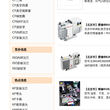
CF三通
检查进、出气口的过滤.
CF真空四通
CF真空观察窗
CF铜垫圈
CF转KF法兰
【北京市】
爱德华RV3
CF波纹管
北京中科帅虹真空设
CF内焊法兰
和真空维修服务！RV旋
CF盲板法兰
竞价信息
【北京市】
爱德华E2M
ISO内焊法兰
型号:E2M18/E2
ISO盲板法兰
油封旋转泵（因其高极限
ISO波纹管
热点信息
KF盲板法兰
【北京市】
维修RV/
型号:油泵、干泵、分
KF弯头
阿尔卡特、莱宝、普发.
KF卡箍
KF规管接头