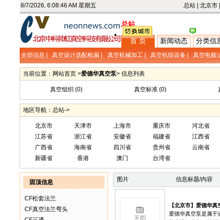
8/7/2026, 6:08:46 AM 星期五
总站
|
北京市
总站
首 页
新闻动态
分类信
全部信息 |
真空设计选配检漏
|
真空机械加工
|
真空机组设备
|
真空电极
当前位置：网站首页 >
爱德华真空泵
> 信息列表
真空组织
(0)
真空标准
(0)
地区导航：
总站->
北京市
天津市
上海市
重庆市
河北省
江苏省
浙江省
安徽省
福建省
江西省
广西省
海南省
四川省
贵州省
云南省
新疆省
香港
澳门
台湾省
图片
信息标题/内容
固顶信息
CF松套法兰
【北京市】
爱德华真
CF真空法兰弯头
爱德华真空泵是属于