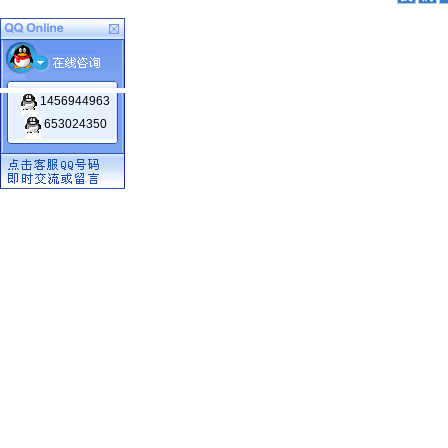
1456944963
653024350