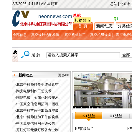
8/7/2026, 4:41:52 AM 星期五
总站
|
北京市
总站
首 页
新闻动态
分类信
全部信息 |
真空设计选配检漏
|
真空机械加工
|
真空机组设备
|
真空电极
新闻动态
更多>>
·
北京中科帅虹专业维修真空...
·
陶瓷电极制作工艺技术
·
陶瓷电极、金属化封接技术...
·
中国真空信息网招商、招租...
1
2
3
4
5
·
北京中科首家推出高真空玻...
K F法兰
C F法兰
·
北京中科帅虹加工件的烧氢...
·
中国真空信息网开通公告
KF盲板法兰
K
·
霓虹灯和无极灯设备专业制...