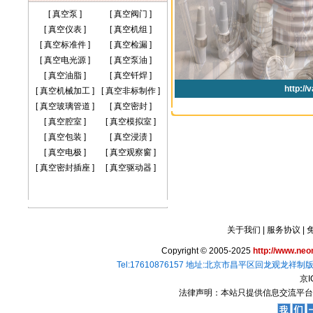
[
真空泵
]
[
真空阀门
]
[
真空仪表
]
[
真空机组
]
[
真空标准件
]
[
真空检漏
]
[
真空电光源
]
[
真空泵油
]
[
真空油脂
]
[
真空钎焊
]
[
真空机械加工
]
[
真空非标制作
]
[
真空玻璃管道
]
[
真空密封
]
[
真空腔室
]
[
真空模拟室
]
[
真空包装
]
[
真空浸渍
]
[
真空电极
]
[
真空观察窗
]
[
真空密封插座
]
[
真空驱动器
]
关于我们
|
服务协议
|
Copyright © 2005-2025
http://www.ne
Tel:17610876157 地址:北京市昌平区回龙观龙祥制版集
京I
法律声明：本站只提供信息交流平台