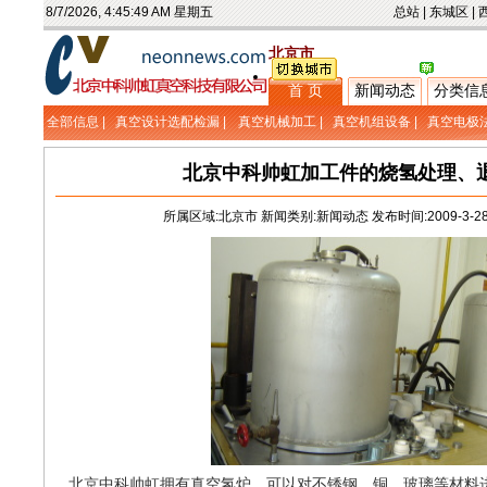
8/7/2026, 4:45:49 AM 星期五
总站
|
东城区
|
北京市
首 页
新闻动态
分类信
全部信息 |
真空设计选配检漏
|
真空机械加工
|
真空机组设备
|
真空电极
北京中科帅虹加工件的烧氢处理、
所属区域:北京市 新闻类别:新闻动态 发布时间:2009-3-28 9
北京中科帅虹拥有真空氢炉，可以对不锈钢，铜，玻璃等材料