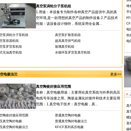
涡
真空泵涡轮分子泵机组
维
1.用途：本设备专为制作各种真空产品提供中,高的真
手
空环境,是一款理想的真空产品的制作设备.2.产品技术
K
性能：该设备设计独特，系统采用全金属...
C
电
空泵涡轮分子泵机组
真空泵扩散泵机组
热
空泵容器机组
超高真空排气机组
电
空泵罗茨泵机组
玻璃真空机组
式无油真空机组
水循环泵罗茨泵真空机组
空电极法兰
更多>>
真空陶瓷封接应用范围
名称：真空电极用途：主要用在真空系统与外界的高压
电线号等连接之用。陶瓷金属化封接件和技术主要应用
范围：1.真空电子技术：真空电极，真...
真
真
空陶瓷封接应用范围
普通真空陶封电极
螺
压真空陶封电极
普通真空陶封电极法兰
直
压真空陶封电极法兰
KF/CF系列高压电极
磁