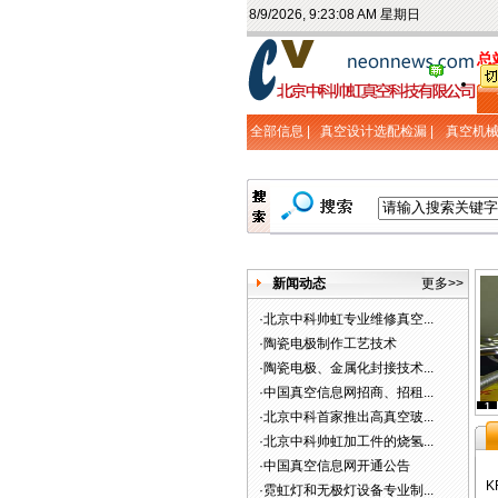
8/9/2026, 9:23:09 AM 星期日
总
全部信息 |
真空设计选配检漏
|
真空机
新闻动态
更多>>
·
北京中科帅虹专业维修真空...
·
陶瓷电极制作工艺技术
·
陶瓷电极、金属化封接技术...
·
中国真空信息网招商、招租...
1
·
北京中科首家推出高真空玻...
·
北京中科帅虹加工件的烧氢...
·
中国真空信息网开通公告
K
·
霓虹灯和无极灯设备专业制...