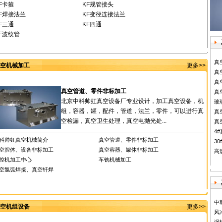
F卡箍
KF规管接头
F焊接法兰
KF变径连接法兰
F三通
KF四通
F波纹管
真
空机械加工
更多>>
真
真
真空管道、零件非标加工
真
北京中科帅虹真空设备厂专业设计，加工真空设备，机
玻
组，容器，罐，配件，管道，法兰，零件，可以进行真
真
空检漏，真空卫生处理，真空电抛光处...
真
4
科帅虹真空机械简介
真空管道、零件非标加工
30
空腔体、设备非标加工
真空容器、罐体非标加工
高
控机加工中心
车铣机械加工
空氩弧焊接、真空钎焊
中
空机组设备
更多>>
风