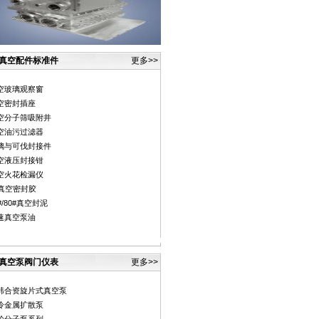
真空配件标准件
更多>>
空玻璃观察窗
空密封插座
空分子筛吸附井
空油污过滤器
璃与可伐封接件
空液压封接钳
空火花检漏仪
#真空密封胶
#/80#真空封泥
速真空泵油
真空泵阀门仪表
更多>>
韩合资旋片式真空泵
冷金属扩散泵