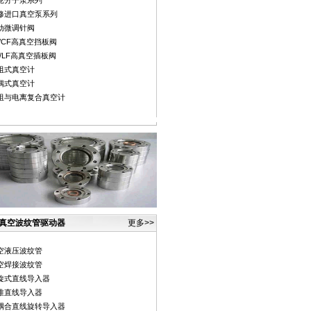
轮分子泵系列
修进口真空泵系列
动微调针阀
F/CF高真空挡板阀
F/LF高真空插板阀
阻式真空计
偶式真空计
阻与电离复合真空计
真空波纹管驱动器
更多>>
空液压波纹管
空焊接波纹管
旋式直线导入器
推直线导入器
耦合直线旋转导入器