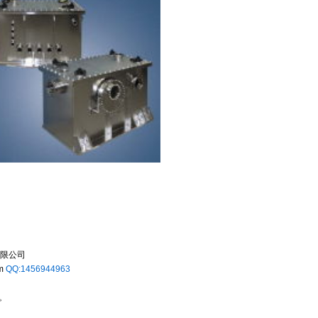
限公司
m
QQ:1456944963
。