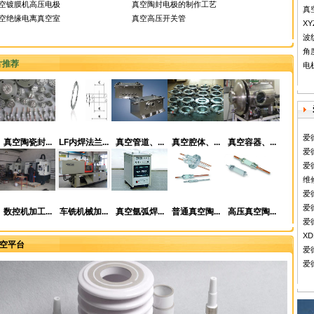
空镀膜机高压电极
真空陶封电极的制作工艺
真
空绝缘电离真空室
真空高压开关管
X
波
角
片推荐
电
爱
真空陶瓷封...
LF内焊法兰...
真空管道、...
真空腔体、...
真空容器、...
爱德
爱德
维
爱
爱
数控机加工...
车铣机械加...
真空氩弧焊...
普通真空陶...
高压真空陶...
爱
X
空平台
爱
爱