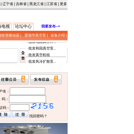
|
辽宁省
|
吉林省
|
黑龙江省
|
江苏省
|
更多
络电视
论坛中心
我要发布-->
·
北京中科帅虹维...
波纹管驱动器
|
爱德华真空泵
|
设备介绍
|
·
批发电阻真空计...
·
批发韩国真空泵...
·
批发真空机组
·
批发风冷扩散泵...
户名：
 码：
证码：
找回密码？