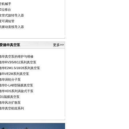
空机械手
YZ位移台
纹管式旋转导入器
度可调短管
机驱动直线导入器
爱德华真空泵
更多>>
德华真空泵的维护与维修
华RV3/5/8/12系列真空泵
华E2M1.5/18/28系列真空泵
修RV/E2M系列真空泵
德华涡轮分子泵
德华D-LAB型隔膜真空泵
德华XDS系列涡旋式干泵
DD1隔膜真空泵
德华风冷扩散泵
德华真空机组系列