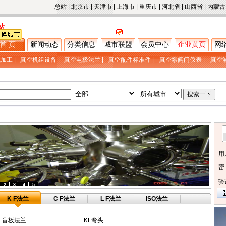
总站
|
北京市
|
天津市
|
上海市
|
重庆市
|
河北省
|
山西省
|
内蒙古
站
首 页
新闻动态
分类信息
城市联盟
会员中心
企业黄页
网
械加工
|
真空机组设备
|
真空电极法兰
|
真空配件标准件
|
真空泵阀门仪表
|
真空
用
密
验
2
3
4
5
K F法兰
C F法兰
L F法兰
ISO法兰
F盲板法兰
KF弯头