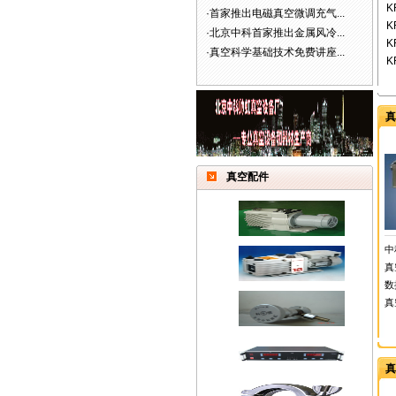
K
·
首家推出电磁真空微调充气...
K
·
北京中科首家推出金属风冷...
K
·
真空科学基础技术免费讲座...
K
真
真空配件
中
真
数
真
真