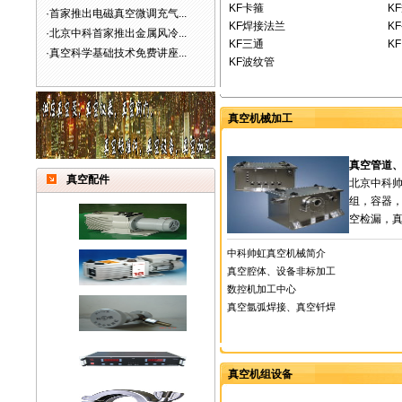
KF卡箍
K
·
首家推出电磁真空微调充气...
KF焊接法兰
K
·
北京中科首家推出金属风冷...
KF三通
K
·
真空科学基础技术免费讲座...
KF波纹管
真空机械加工
真空管道
真空配件
北京中科
组，容器
空检漏，真
中科帅虹真空机械简介
真空腔体、设备非标加工
数控机加工中心
真空氩弧焊接、真空钎焊
真空机组设备