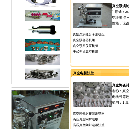
真空泵涡
1.用途：
空环境,是
性能：该设
真空泵涡轮分子泵机组
真空泵容器机组
真空泵罗茨泵机组
干式无油真空机组
真空电极法兰
真空陶瓷
名称：真
电线号等
范围：1.
真空陶瓷封接应用范围
高压真空陶封电极
高压真空陶封电极法兰