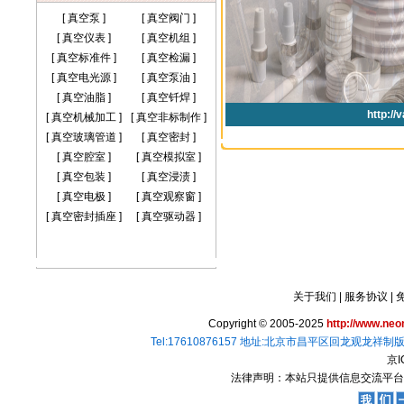
[
真空泵
]
[
真空阀门
]
[
真空仪表
]
[
真空机组
]
[
真空标准件
]
[
真空检漏
]
[
真空电光源
]
[
真空泵油
]
[
真空油脂
]
[
真空钎焊
]
[
真空机械加工
]
[
真空非标制作
]
[
真空玻璃管道
]
[
真空密封
]
[
真空腔室
]
[
真空模拟室
]
[
真空包装
]
[
真空浸渍
]
[
真空电极
]
[
真空观察窗
]
[
真空密封插座
]
[
真空驱动器
]
关于我们
|
服务协议
|
Copyright © 2005-2025
http://www.ne
Tel:17610876157 地址:北京市昌平区回龙观龙祥制版集
京I
法律声明：本站只提供信息交流平台