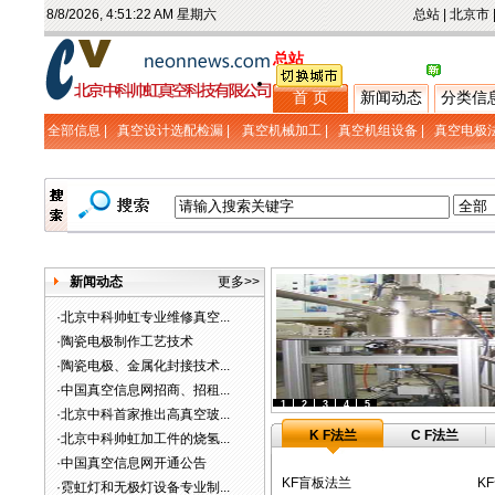
8/8/2026, 4:51:23 AM 星期六
总站
|
北京市
总站
首 页
新闻动态
分类信
全部信息 |
真空设计选配检漏
|
真空机械加工
|
真空机组设备
|
真空电极
新闻动态
更多>>
·
北京中科帅虹专业维修真空...
·
陶瓷电极制作工艺技术
·
陶瓷电极、金属化封接技术...
·
中国真空信息网招商、招租...
1
2
3
4
5
·
北京中科首家推出高真空玻...
K F法兰
C F法兰
·
北京中科帅虹加工件的烧氢...
·
中国真空信息网开通公告
KF盲板法兰
K
·
霓虹灯和无极灯设备专业制...