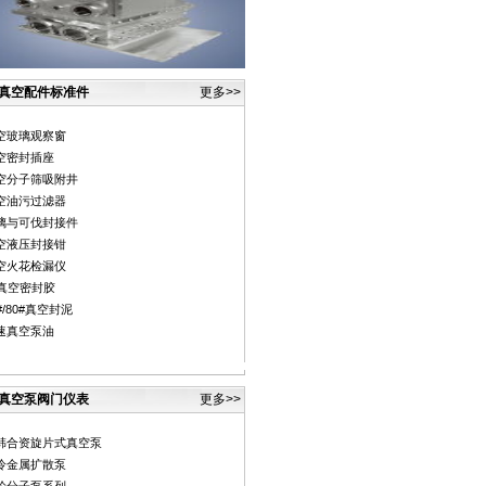
真空配件标准件
更多>>
空玻璃观察窗
空密封插座
空分子筛吸附井
空油污过滤器
璃与可伐封接件
空液压封接钳
空火花检漏仪
#真空密封胶
#/80#真空封泥
速真空泵油
真空泵阀门仪表
更多>>
韩合资旋片式真空泵
冷金属扩散泵