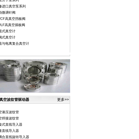
轮分子泵系列
修进口真空泵系列
动微调针阀
F/CF高真空挡板阀
F/LF高真空插板阀
阻式真空计
偶式真空计
阻与电离复合真空计
真空波纹管驱动器
更多>>
空液压波纹管
空焊接波纹管
旋式直线导入器
推直线导入器
耦合直线旋转导入器