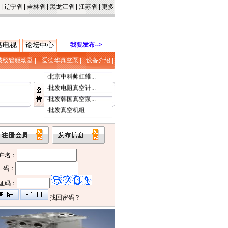
|
辽宁省
|
吉林省
|
黑龙江省
|
江苏省
|
更多
络电视
论坛中心
我要发布-->
波纹管驱动器
|
爱德华真空泵
|
设备介绍
|
·
北京中科帅虹维...
·
批发电阻真空计...
·
批发韩国真空泵...
·
批发真空机组
·
批发风冷扩散泵...
户名：
 码：
证码：
找回密码？