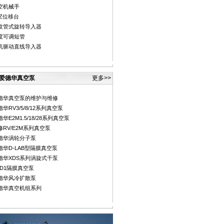
空机械手
YZ位移台
纹管式旋转导入器
度可调短管
机驱动直线导入器
爱德华真空泵
更多>>
德华真空泵的维护与维修
华RV3/5/8/12系列真空泵
华E2M1.5/18/28系列真空泵
修RV/E2M系列真空泵
德华涡轮分子泵
德华D-LAB型隔膜真空泵
德华XDS系列涡旋式干泵
DD1隔膜真空泵
德华风冷扩散泵
德华真空机组系列