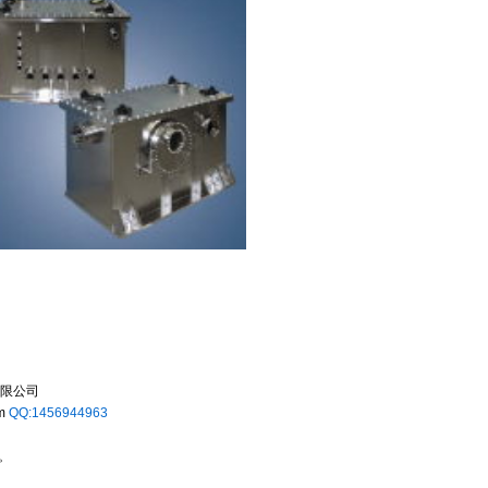
限公司
m
QQ:1456944963
。