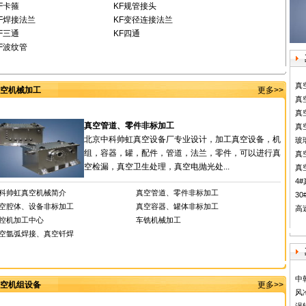
F卡箍
KF规管接头
F焊接法兰
KF变径连接法兰
F三通
KF四通
F波纹管
真
空机械加工
更多>>
真
真
真空管道、零件非标加工
真
北京中科帅虹真空设备厂专业设计，加工真空设备，机
玻
组，容器，罐，配件，管道，法兰，零件，可以进行真
真
空检漏，真空卫生处理，真空电抛光处...
真
4
科帅虹真空机械简介
真空管道、零件非标加工
30
空腔体、设备非标加工
真空容器、罐体非标加工
高
控机加工中心
车铣机械加工
空氩弧焊接、真空钎焊
中
空机组设备
更多>>
风