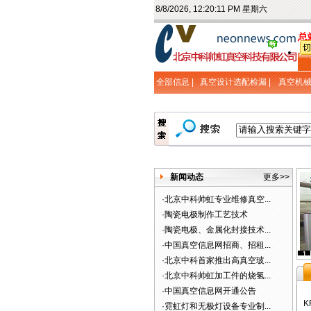
8/8/2026, 12:20:12 PM 星期六
总
全部信息 |
真空设计选配检漏
|
真空机
新闻动态
更多>>
·
北京中科帅虹专业维修真空...
·
陶瓷电极制作工艺技术
·
陶瓷电极、金属化封接技术...
·
中国真空信息网招商、招租...
1
·
北京中科首家推出高真空玻...
·
北京中科帅虹加工件的烧氢...
·
中国真空信息网开通公告
K
·
霓虹灯和无极灯设备专业制...