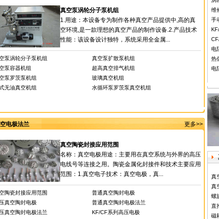
涡
真空泵涡轮分子泵机组
维
1.用途：本设备专为制作各种真空产品提供中,高的真
手
空环境,是一款理想的真空产品的制作设备.2.产品技术
K
性能：该设备设计独特，系统采用全金属...
C
电
空泵涡轮分子泵机组
真空泵扩散泵机组
热
空泵容器机组
超高真空排气机组
电
空泵罗茨泵机组
玻璃真空机组
式无油真空机组
水循环泵罗茨泵真空机组
空电极法兰
更多>>
真空陶瓷封接应用范围
名称：真空电极用途：主要用在真空系统与外界的高压
电线号等连接之用。陶瓷金属化封接件和技术主要应用
范围：1.真空电子技术：真空电极，真...
真
真
空陶瓷封接应用范围
普通真空陶封电极
螺
压真空陶封电极
普通真空陶封电极法兰
直
压真空陶封电极法兰
KF/CF系列高压电极
磁