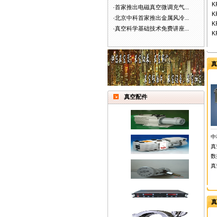
K
·
首家推出电磁真空微调充气...
K
·
北京中科首家推出金属风冷...
K
·
真空科学基础技术免费讲座...
K
真
真空配件
中
真
数
真
真