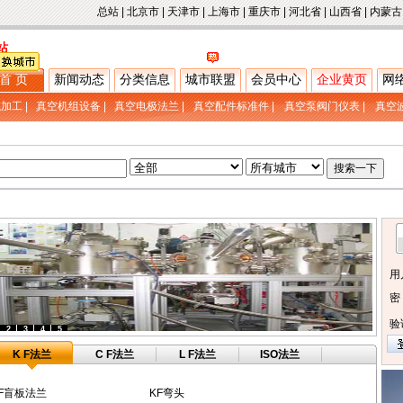
总站
|
北京市
|
天津市
|
上海市
|
重庆市
|
河北省
|
山西省
|
内蒙古
站
首 页
新闻动态
分类信息
城市联盟
会员中心
企业黄页
网
械加工
|
真空机组设备
|
真空电极法兰
|
真空配件标准件
|
真空泵阀门仪表
|
真空
用
密
验
2
3
4
5
K F法兰
C F法兰
L F法兰
ISO法兰
F盲板法兰
KF弯头