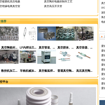
空镀膜机高压电极
真空陶封电极的制作工艺
真
空绝缘电离真空室
真空高压开关管
X
波
角
片推荐
电
爱
真空陶瓷封...
LF内焊法兰...
真空管道、...
真空腔体、...
真空容器、...
爱德
爱德
维
爱
爱
数控机加工...
车铣机械加...
真空氩弧焊...
普通真空陶...
高压真空陶...
爱
X
空平台
爱
爱