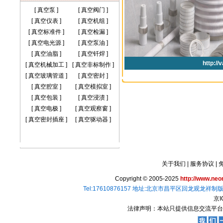
[
真空泵
]
[
真空阀门
]
[
真空仪表
]
[
真空机组
]
[
真空标准件
]
[
真空检漏
]
[
真空电光源
]
[
真空泵油
]
[
真空油脂
]
[
真空钎焊
]
[
真空机械加工
]
[
真空非标制作
]
[
真空玻璃管道
]
[
真空密封
]
[
真空腔室
]
[
真空模拟室
]
[
真空包装
]
[
真空浸渍
]
[
真空电极
]
[
真空观察窗
]
[
真空密封插座
]
[
真空驱动器
]
关于我们
|
服务协议
|
Copyright © 2005-2025
http://www.ne
Tel:17610876157 地址:北京市昌平区回龙观龙祥制版集
京I
法律声明：本站只提供信息交流平台