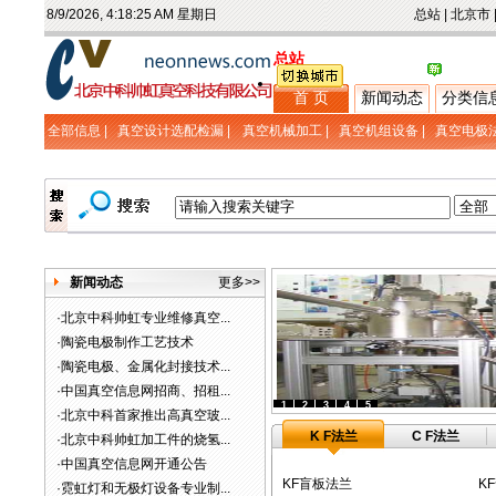
8/9/2026, 4:18:25 AM 星期日
总站
|
北京市
总站
首 页
新闻动态
分类信
全部信息 |
真空设计选配检漏
|
真空机械加工
|
真空机组设备
|
真空电极
新闻动态
更多>>
·
北京中科帅虹专业维修真空...
·
陶瓷电极制作工艺技术
·
陶瓷电极、金属化封接技术...
·
中国真空信息网招商、招租...
1
2
3
4
5
·
北京中科首家推出高真空玻...
K F法兰
C F法兰
·
北京中科帅虹加工件的烧氢...
·
中国真空信息网开通公告
KF盲板法兰
K
·
霓虹灯和无极灯设备专业制...