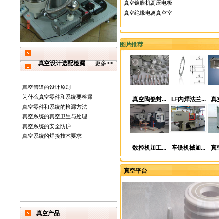
真空镀膜机高压电极
真空绝缘电离真空室
图片推荐
真空设计选配检漏
更多>>
真空管道的设计原则
为什么真空零件和系统要检漏
真空陶瓷封...
LF内焊法兰...
真空
真空零件和系统的检漏方法
真空系统的真空卫生与处理
真空系统的安全防护
真空系统的焊接技术要求
数控机加工...
车铣机械加...
真空
真空平台
真空产品