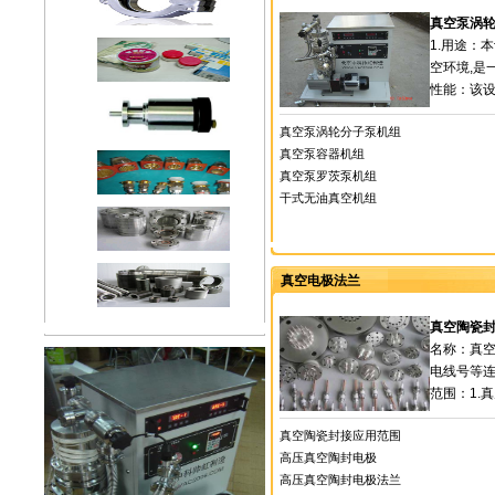
真空泵涡
1.用途：
空环境,是
性能：该设
真空泵涡轮分子泵机组
真空泵容器机组
真空泵罗茨泵机组
干式无油真空机组
真空电极法兰
真空陶瓷
名称：真
电线号等
范围：1.
真空陶瓷封接应用范围
高压真空陶封电极
高压真空陶封电极法兰